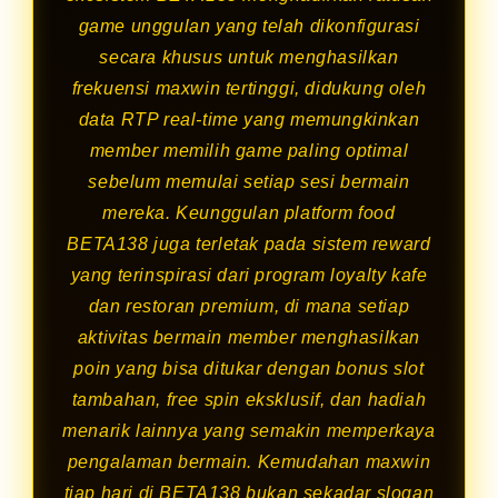
game unggulan yang telah dikonfigurasi
secara khusus untuk menghasilkan
frekuensi maxwin tertinggi, didukung oleh
data RTP real-time yang memungkinkan
member memilih game paling optimal
sebelum memulai setiap sesi bermain
mereka. Keunggulan platform food
BETA138 juga terletak pada sistem reward
yang terinspirasi dari program loyalty kafe
dan restoran premium, di mana setiap
aktivitas bermain member menghasilkan
poin yang bisa ditukar dengan bonus slot
tambahan, free spin eksklusif, dan hadiah
menarik lainnya yang semakin memperkaya
pengalaman bermain. Kemudahan maxwin
tiap hari di BETA138 bukan sekadar slogan