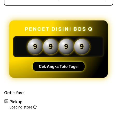
Decrease
Incr
quantity
quant
for
for
BETA138:
BETA
Platform
Plat
Food
Food
PENCET DISINI BOS Q
Situs
Situs
Slot
Slot
Gacor
Gaco
9
9
9
9
Online
Onlin
&
&
SLOT777
SLOT
Gampang
Gam
Cek Angka Toto Togel
Maxwin
Maxw
Tiap
Tiap
Hari
Hari
Get it fast
Pickup
Loading store