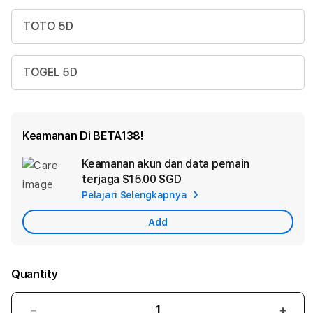
TOTO 5D
TOGEL 5D
Keamanan Di BETA138!
Keamanan akun dan data pemain
Ad
terjaga
$15.00 SGD
App
Pelajari Selengkapnya
Car
Add
Quantity