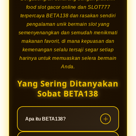
food slot gacor online dan SLOT777
terpercaya BETA138 dan rasakan sendiri
pengalaman unik bermain slot yang
semenyenangkan dan semudah menikmati
makanan favorit, di mana kepuasan dan
kemenangan selalu tersaji segar setiap
harinya untuk memuaskan selera bermain
Anda.
Yang Sering Ditanyakan
Sobat BETA138
Apa itu BETA138?
BETA138 adalah platform penyedia