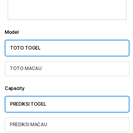
Model
TOTO TOGEL
TOTO MACAU
Capacity
PREDIKSI TOGEL
PREDIKSI MACAU