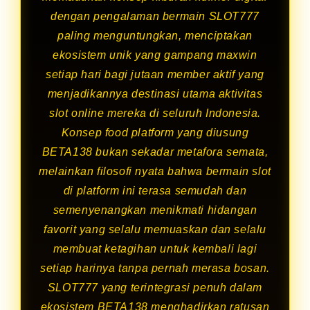
dengan pengalaman bermain SLOT777
paling menguntungkan, menciptakan
ekosistem unik yang gampang maxwin
setiap hari bagi jutaan member aktif yang
menjadikannya destinasi utama aktivitas
slot online mereka di seluruh Indonesia.
Konsep food platform yang diusung
BETA138 bukan sekadar metafora semata,
melainkan filosofi nyata bahwa bermain slot
di platform ini terasa semudah dan
semenyenangkan menikmati hidangan
favorit yang selalu memuaskan dan selalu
membuat ketagihan untuk kembali lagi
setiap harinya tanpa pernah merasa bosan.
SLOT777 yang terintegrasi penuh dalam
ekosistem BETA138 menghadirkan ratusan