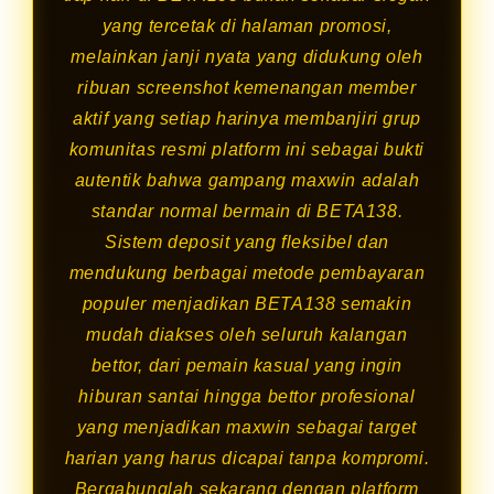
yang tercetak di halaman promosi,
melainkan janji nyata yang didukung oleh
ribuan screenshot kemenangan member
aktif yang setiap harinya membanjiri grup
komunitas resmi platform ini sebagai bukti
autentik bahwa gampang maxwin adalah
standar normal bermain di BETA138.
Sistem deposit yang fleksibel dan
mendukung berbagai metode pembayaran
populer menjadikan BETA138 semakin
mudah diakses oleh seluruh kalangan
bettor, dari pemain kasual yang ingin
hiburan santai hingga bettor profesional
yang menjadikan maxwin sebagai target
harian yang harus dicapai tanpa kompromi.
Bergabunglah sekarang dengan platform